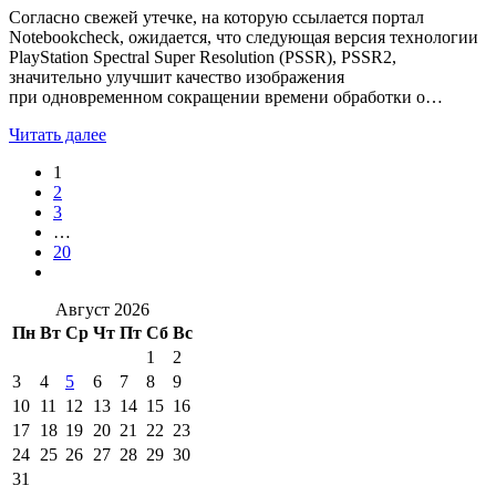
Согласно свежей утечке, на которую ссылается портал
Notebookcheck, ожидается, что следующая версия технологии
PlayStation Spectral Super Resolution (PSSR), PSSR2,
значительно улучшит качество изображения
при одновременном сокращении времени обработки о…
Читать далее
1
2
3
…
20
Август 2026
Пн
Вт
Ср
Чт
Пт
Сб
Вс
1
2
3
4
5
6
7
8
9
10
11
12
13
14
15
16
17
18
19
20
21
22
23
24
25
26
27
28
29
30
31