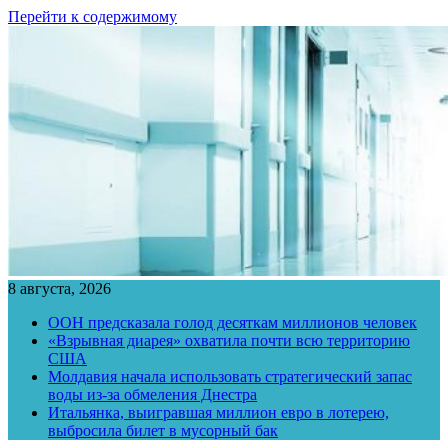
Перейти к содержимому
8 августа, 2026
ООН предсказала голод десяткам миллионов человек
«Взрывная диарея» охватила почти всю территорию
США
Молдавия начала использовать стратегический запас
воды из-за обмеления Днестра
Итальянка, выигравшая миллион евро в лотерею,
выбросила билет в мусорный бак