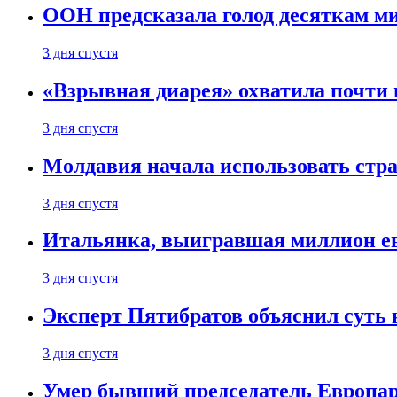
ООН предсказала голод десяткам м
3 дня спустя
«Взрывная диарея» охватила почт
3 дня спустя
Молдавия начала использовать стра
3 дня спустя
Итальянка, выигравшая миллион ев
3 дня спустя
Эксперт Пятибратов объяснил суть
3 дня спустя
Умер бывший председатель Европа