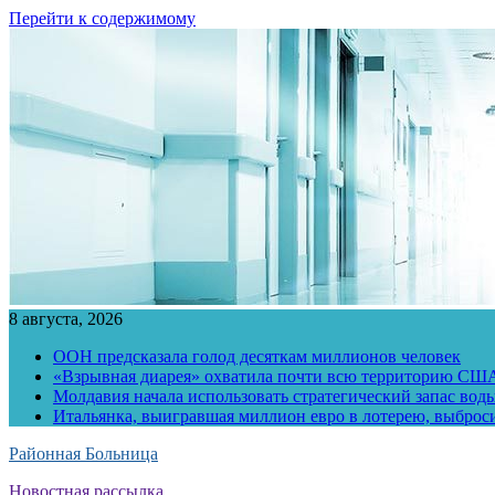
Перейти к содержимому
8 августа, 2026
ООН предсказала голод десяткам миллионов человек
«Взрывная диарея» охватила почти всю территорию СШ
Молдавия начала использовать стратегический запас воды
Итальянка, выигравшая миллион евро в лотерею, выброс
Районная Больница
Новостная рассылка