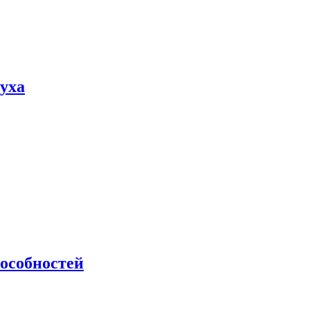
пуха
особностей