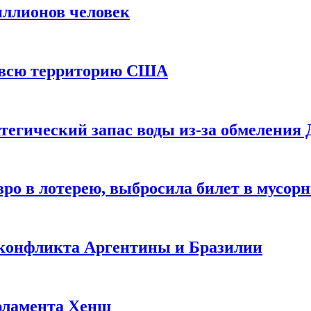
иллионов человек
и всю территорию США
тегический запас воды из-за обмеления 
ро в лотерею, выбросила билет в мусор
 конфликта Аргентины и Бразилии
рламента Хенш