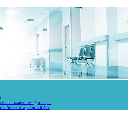
А
 из-за обмеления Днестра
ила билет в мусорный бак