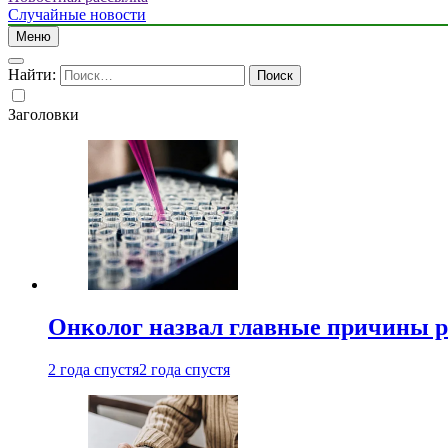
Случайные новости
Меню
Найти:
Заголовки
Онколог назвал главные причины р
2 года спустя
2 года спустя