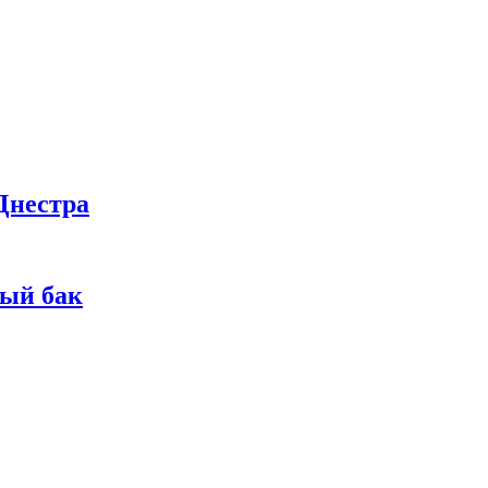
Днестра
ный бак