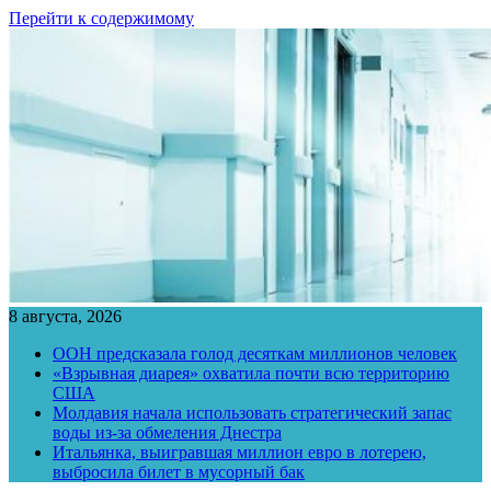
Перейти к содержимому
8 августа, 2026
ООН предсказала голод десяткам миллионов человек
«Взрывная диарея» охватила почти всю территорию
США
Молдавия начала использовать стратегический запас
воды из-за обмеления Днестра
Итальянка, выигравшая миллион евро в лотерею,
выбросила билет в мусорный бак