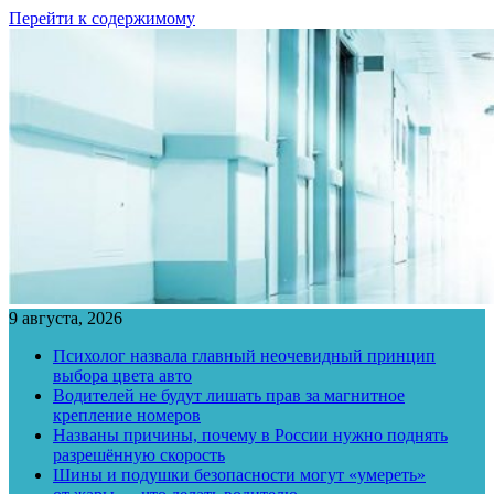
Перейти к содержимому
9 августа, 2026
Психолог назвала главный неочевидный принцип
выбора цвета авто
Водителей не будут лишать прав за магнитное
крепление номеров
Названы причины, почему в России нужно поднять
разрешённую скорость
Шины и подушки безопасности могут «умереть»