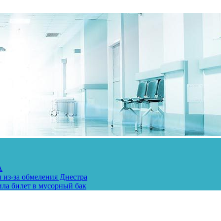
А
 из-за обмеления Днестра
ила билет в мусорный бак