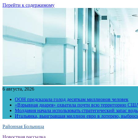
Перейти к содержимому
6 августа, 2026
ООН предсказала голод десяткам миллионов человек
«Взрывная диарея» охватила почти всю территорию СШ
Молдавия начала использовать стратегический запас воды
Итальянка, выигравшая миллион евро в лотерею, выброс
Районная Больница
Новостная рассылка