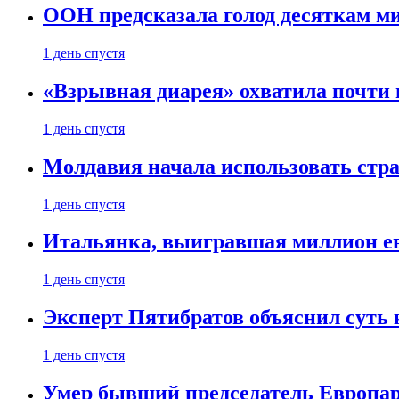
ООН предсказала голод десяткам м
1 день спустя
«Взрывная диарея» охватила почт
1 день спустя
Молдавия начала использовать стра
1 день спустя
Итальянка, выигравшая миллион ев
1 день спустя
Эксперт Пятибратов объяснил суть
1 день спустя
Умер бывший председатель Европа