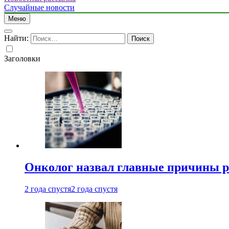
Случайные новости
Меню
Найти:
Заголовки
Онколог назвал главные причины р
2 года спустя
2 года спустя