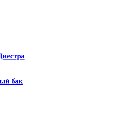
Днестра
ный бак