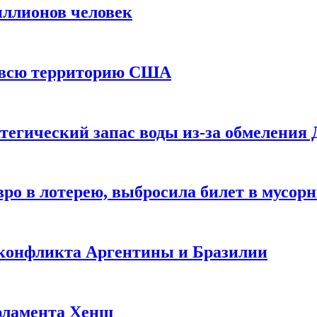
иллионов человек
и всю территорию США
тегический запас воды из-за обмеления 
ро в лотерею, выбросила билет в мусор
 конфликта Аргентины и Бразилии
рламента Хенш