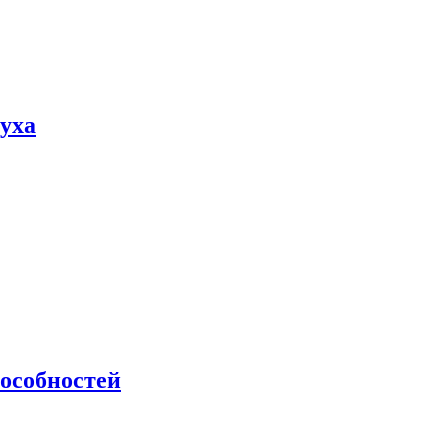
пуха
особностей