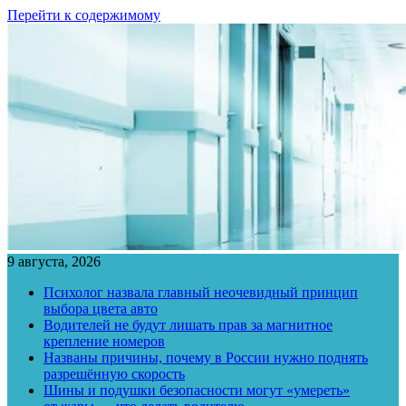
Перейти к содержимому
9 августа, 2026
Психолог назвала главный неочевидный принцип
выбора цвета авто
Водителей не будут лишать прав за магнитное
крепление номеров
Названы причины, почему в России нужно поднять
разрешённую скорость
Шины и подушки безопасности могут «умереть»