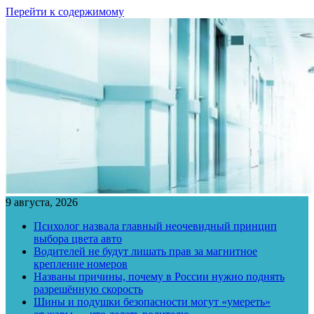
Перейти к содержимому
9 августа, 2026
Психолог назвала главный неочевидный принцип
выбора цвета авто
Водителей не будут лишать прав за магнитное
крепление номеров
Названы причины, почему в России нужно поднять
разрешённую скорость
Шины и подушки безопасности могут «умереть»