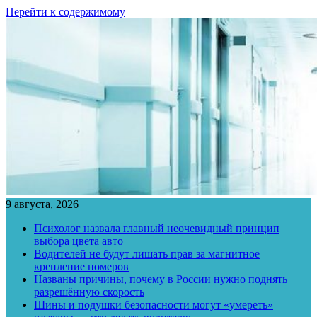
Перейти к содержимому
9 августа, 2026
Психолог назвала главный неочевидный принцип
выбора цвета авто
Водителей не будут лишать прав за магнитное
крепление номеров
Названы причины, почему в России нужно поднять
разрешённую скорость
Шины и подушки безопасности могут «умереть»