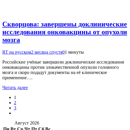
Скворцова: завершены доклинические
исследования онковакцины от опухоли
мозга
RT на русском
2 месяца спустя
0
1 минуты
Российские учёные завершили доклинические исследования
онковакцины против злокачественной опухоли головного
мозга и скоро подадут документы на её клиническое
применение….
Читать далее
1
2
3
Август 2026
Пн
Вт
Ср
Чт
Пт
Сб
Вс