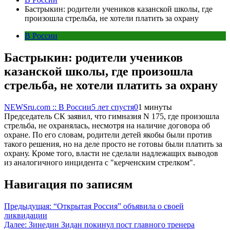
Бастрыкин: родители учеников казанской школы, где
произошла стрельба, не хотели платить за охрану
В России
Бастрыкин: родители учеников
казанской школы, где произошла
стрельба, не хотели платить за охрану
NEWSru.com :: В России
5 лет спустя
0
1 минуты
Председатель СК заявил, что гимназия N 175, где произошла
стрельба, не охранялась, несмотря на наличие договора об
охране. По его словам, родители детей якобы были против
такого решения, но на деле просто не готовы были платить за
охрану. Кроме того, власти не сделали надлежащих выводов
из аналогичного инцидента с "керченским стрелком".
Навигация по записям
Предыдущая:
“Открытая Россия” объявила о своей
ликвидации
Далее:
Зинедин Зидан покинул пост главного тренера