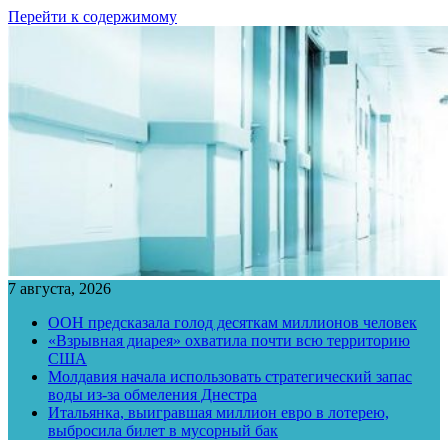
Перейти к содержимому
7 августа, 2026
ООН предсказала голод десяткам миллионов человек
«Взрывная диарея» охватила почти всю территорию
США
Молдавия начала использовать стратегический запас
воды из-за обмеления Днестра
Итальянка, выигравшая миллион евро в лотерею,
выбросила билет в мусорный бак