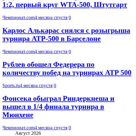
1:2, первый круг WTA-500, Штутгарт
Чемпионат.com
4 месяца спустя
0
Карлос Алькарас снялся с розыгрыша
турнира АТР-500 в Барселоне
Чемпионат.com
4 месяца спустя
0
Рублев обошел Федерера по
количеству побед на турнирах ATP 500
Sports.ru
4 месяца спустя
0
Фонсека обыграл Риндеркнеша и
вышел в 1/4 финала турнира в
Мюнхене
Чемпионат.com
4 месяца спустя
0
Август 2026