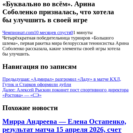
«Буквально во всём». Арина
Соболенко призналась, что хотела
бы улучшить в своей игре
Чемпионат.com
10 месяцев спустя
0
1 минуты
Четырёхкратная победительница турниров «Большого
шлема», первая ракетка мира белорусская теннисистка Арина
Соболенко рассказала, какие элементы своей игры хотела
бы улучшить.
Навигация по записям
Предыдущая:
«Адмирал» разгромил «Ладу» в матче КХЛ,
Гутик и Старков оформили дубли
Далее:
Алексей Рыскин покинет пост спортивного директора
«Ростова» — «СЭ»
Похожие новости
Мирра Андреева — Елена Остапенко,
результат матча 15 апреля 2026, счет