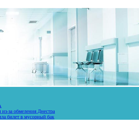
А
 из-за обмеления Днестра
ила билет в мусорный бак