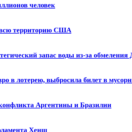
иллионов человек
и всю территорию США
тегический запас воды из-за обмеления 
ро в лотерею, выбросила билет в мусор
 конфликта Аргентины и Бразилии
рламента Хенш