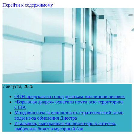
Перейти к содержимому
7 августа, 2026
ООН предсказала голод десяткам миллионов человек
«Взрывная диарея» охватила почти всю территорию
США
Молдавия начала использовать стратегический запас
воды из-за обмеления Днестра
Итальянка, выигравшая миллион евро в лотерею,
выбросила билет в мусорный бак