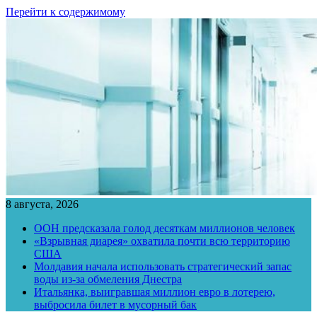
Перейти к содержимому
8 августа, 2026
ООН предсказала голод десяткам миллионов человек
«Взрывная диарея» охватила почти всю территорию
США
Молдавия начала использовать стратегический запас
воды из-за обмеления Днестра
Итальянка, выигравшая миллион евро в лотерею,
выбросила билет в мусорный бак