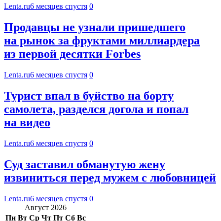
Lenta.ru
6 месяцев спустя
0
Продавцы не узнали пришедшего
на рынок за фруктами миллиардера
из первой десятки Forbes
Lenta.ru
6 месяцев спустя
0
Турист впал в буйство на борту
самолета, разделся догола и попал
на видео
Lenta.ru
6 месяцев спустя
0
Суд заставил обманутую жену
извиниться перед мужем с любовницей
Lenta.ru
6 месяцев спустя
0
Август 2026
Пн
Вт
Ср
Чт
Пт
Сб
Вс