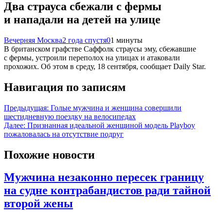
Два страуса сбежали с фермы
и нападали на детей на улице
Вечерняя Москва
2 года спустя
0
1 минуты
В британском графстве Саффолк страусы эму, сбежавшие
с фермы, устроили переполох на улицах и атаковали
прохожих. Об этом в среду, 18 сентября, сообщает Daily Star.
Навигация по записям
Предыдущая:
Голые мужчина и женщина совершили
шестидневную поездку на велосипедах
Далее:
Признанная идеальной женщиной модель Playboy
пожаловалась на отсутствие подруг
Похожие новости
Мужчина незаконно пересек границу
на судне контрабандистов ради тайной
второй жены