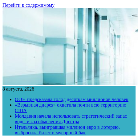
Перейти к содержимому
8 августа, 2026
ООН предсказала голод десяткам миллионов человек
«Взрывная диарея» охватила почти всю территорию
США
Молдавия начала использовать стратегический запас
воды из-за обмеления Днестра
Итальянка, выигравшая миллион евро в лотерею,
выбросила билет в мусорный бак