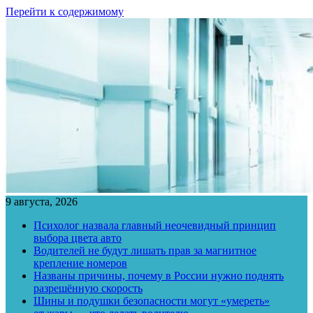
Перейти к содержимому
9 августа, 2026
Психолог назвала главный неочевидный принцип
выбора цвета авто
Водителей не будут лишать прав за магнитное
крепление номеров
Названы причины, почему в России нужно поднять
разрешённую скорость
Шины и подушки безопасности могут «умереть»