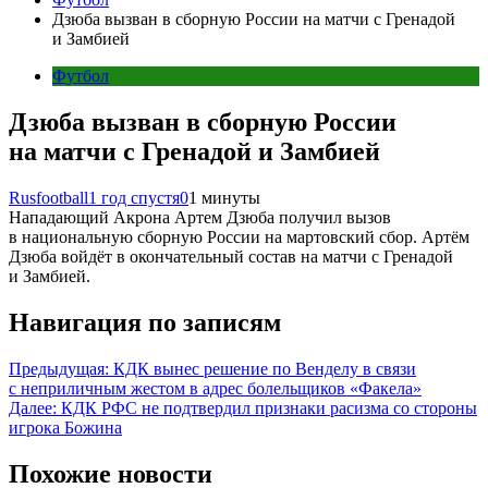
Дзюба вызван в сборную России на матчи с Гренадой
и Замбией
Футбол
Дзюба вызван в сборную России
на матчи с Гренадой и Замбией
Rusfootball
1 год спустя
0
1 минуты
Нападающий Акрона Артем Дзюба получил вызов
в национальную сборную России на мартовский сбор. Артём
Дзюба войдёт в окончательный состав на матчи с Гренадой
и Замбией.
Навигация по записям
Предыдущая:
КДК вынес решение по Венделу в связи
с неприличным жестом в адрес болельщиков «Факела»
Далее:
КДК РФС не подтвердил признаки расизма со стороны
игрока Божина
Похожие новости