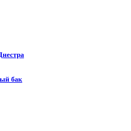
Днестра
ный бак