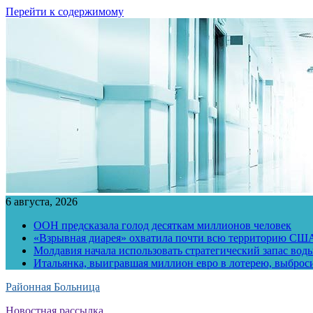
Перейти к содержимому
6 августа, 2026
ООН предсказала голод десяткам миллионов человек
«Взрывная диарея» охватила почти всю территорию СШ
Молдавия начала использовать стратегический запас воды
Итальянка, выигравшая миллион евро в лотерею, выброс
Районная Больница
Новостная рассылка