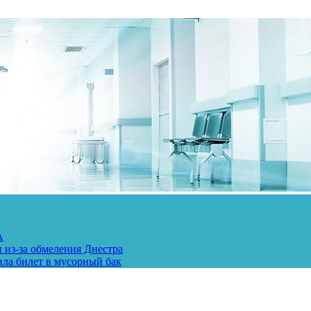
А
 из-за обмеления Днестра
ила билет в мусорный бак