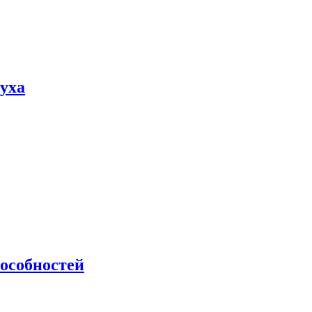
пуха
особностей