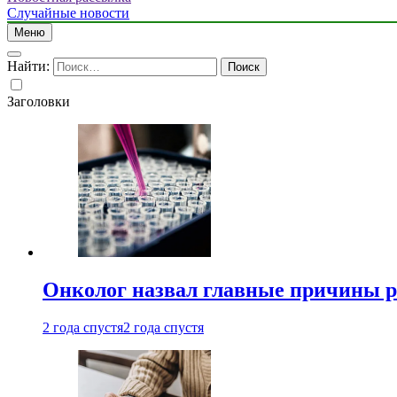
Случайные новости
Меню
Найти:
Заголовки
Онколог назвал главные причины р
2 года спустя
2 года спустя