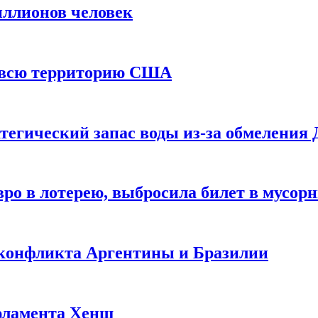
иллионов человек
и всю территорию США
тегический запас воды из-за обмеления 
ро в лотерею, выбросила билет в мусор
 конфликта Аргентины и Бразилии
рламента Хенш