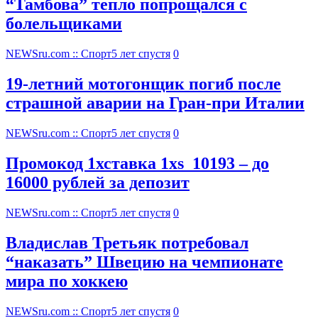
“Тамбова” тепло попрощался с
болельщиками
NEWSru.com :: Спорт
5 лет спустя
0
19-летний мотогонщик погиб после
страшной аварии на Гран-при Италии
NEWSru.com :: Спорт
5 лет спустя
0
Промокод 1хставка 1xs_10193 – до
16000 рублей за депозит
NEWSru.com :: Спорт
5 лет спустя
0
Владислав Третьяк потребовал
“наказать” Швецию на чемпионате
мира по хоккею
NEWSru.com :: Спорт
5 лет спустя
0