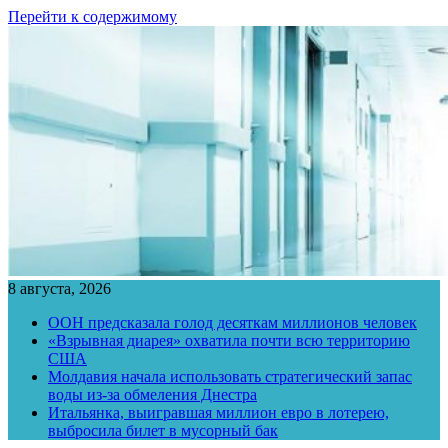
Перейти к содержимому
8 августа, 2026
ООН предсказала голод десяткам миллионов человек
«Взрывная диарея» охватила почти всю территорию
США
Молдавия начала использовать стратегический запас
воды из-за обмеления Днестра
Итальянка, выигравшая миллион евро в лотерею,
выбросила билет в мусорный бак