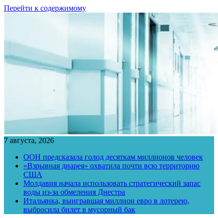
Перейти к содержимому
7 августа, 2026
ООН предсказала голод десяткам миллионов человек
«Взрывная диарея» охватила почти всю территорию
США
Молдавия начала использовать стратегический запас
воды из-за обмеления Днестра
Итальянка, выигравшая миллион евро в лотерею,
выбросила билет в мусорный бак