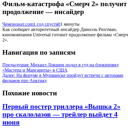
Фильм-катастрофа «Смерч 2» получит
продолжение — инсайдер
Чемпионат.com
1 год спустя
0
1 минуты
Как сообщает авторитетный инсайдер Даниэль Рихтман,
кинокомпания Universal готовит продолжение фильма «Смерч
2».
Навигация по записям
Предыдущая:
Михаил Локшин подал в суд на блокировку
«Мастера и Маргариты» в США
Далее:
На форуме в Мурманске пройдут встречи с авторами
фильмов про Арктику
Похожие новости
Первый постер триллера «Вышка 2»
про скалолазов — трейлер выйдет 4
июня