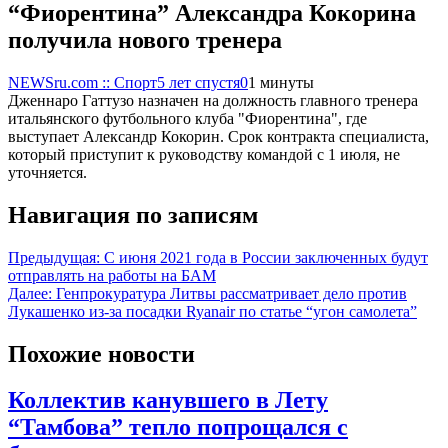
“Фиорентина” Александра Кокорина
получила нового тренера
NEWSru.com :: Спорт
5 лет спустя
0
1 минуты
Дженнаро Гаттузо назначен на должность главного тренера
итальянского футбольного клуба "Фиорентина", где
выступает Александр Кокорин. Срок контракта специалиста,
который приступит к руководству командой с 1 июля, не
уточняется.
Навигация по записям
Предыдущая:
С июня 2021 года в России заключенных будут
отправлять на работы на БАМ
Далее:
Генпрокуратура Литвы рассматривает дело против
Лукашенко из-за посадки Ryanair по статье “угон самолета”
Похожие новости
Коллектив канувшего в Лету
“Тамбова” тепло попрощался с