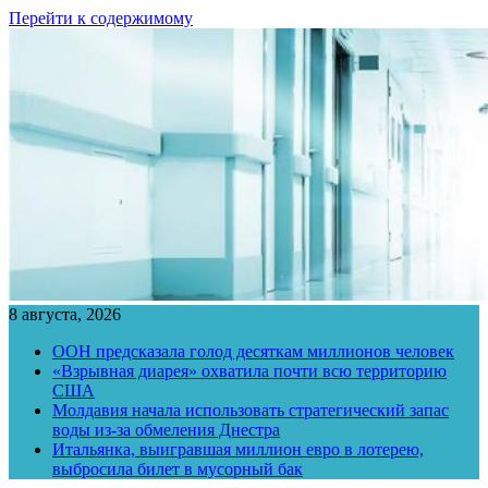
Перейти к содержимому
8 августа, 2026
ООН предсказала голод десяткам миллионов человек
«Взрывная диарея» охватила почти всю территорию
США
Молдавия начала использовать стратегический запас
воды из-за обмеления Днестра
Итальянка, выигравшая миллион евро в лотерею,
выбросила билет в мусорный бак