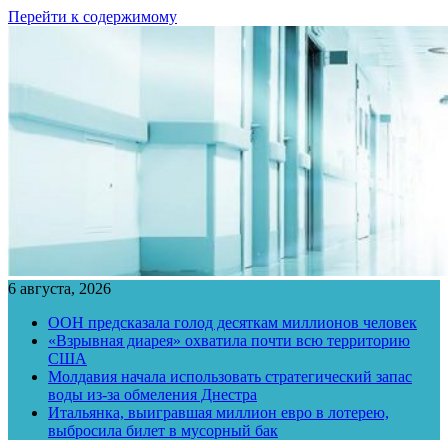
Перейти к содержимому
6 августа, 2026
ООН предсказала голод десяткам миллионов человек
«Взрывная диарея» охватила почти всю территорию
США
Молдавия начала использовать стратегический запас
воды из-за обмеления Днестра
Итальянка, выигравшая миллион евро в лотерею,
выбросила билет в мусорный бак