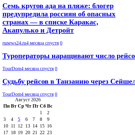
Семь кругов ада на пляже: блогер
предупредила россиян об опасных
странах — в списке Каракас,
Акапулько и Детройт
runews24.ru
4 месяца спустя
0
Туроператоры наращивают число рейсов
TourDom
4 месяца спустя
0
Судьбу рейсов в Танзанию через Сейше
TourDom
4 месяца спустя
0
Август 2026
Пн
Вт
Ср
Чт
Пт
Сб
Вс
1
2
3
4
5
6
7
8
9
10
11
12
13
14
15
16
17
18
19
20
21
22
23