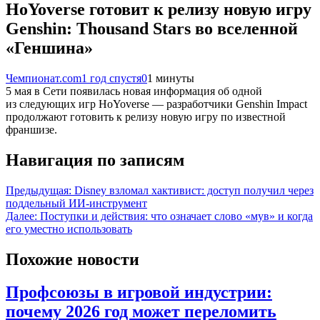
HoYoverse готовит к релизу новую игру
Genshin: Thousand Stars во вселенной
«Геншина»
Чемпионат.com
1 год спустя
0
1 минуты
5 мая в Сети появилась новая информация об одной
из следующих игр HoYoverse — разработчики Genshin Impact
продолжают готовить к релизу новую игру по известной
франшизе.
Навигация по записям
Предыдущая:
Disney взломал хактивист: доступ получил через
поддельный ИИ-инструмент
Далее:
Поступки и действия: что означает слово «мув» и когда
его уместно использовать
Похожие новости
Профсоюзы в игровой индустрии:
почему 2026 год может переломить