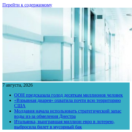
Перейти к содержимому
7 августа, 2026
ООН предсказала голод десяткам миллионов человек
«Взрывная диарея» охватила почти всю территорию
США
Молдавия начала использовать стратегический запас
воды из-за обмеления Днестра
Итальянка, выигравшая миллион евро в лотерею,
выбросила билет в мусорный бак