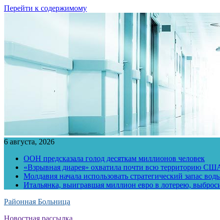
Перейти к содержимому
6 августа, 2026
ООН предсказала голод десяткам миллионов человек
«Взрывная диарея» охватила почти всю территорию СШ
Молдавия начала использовать стратегический запас воды
Итальянка, выигравшая миллион евро в лотерею, выброс
Районная Больница
Новостная рассылка