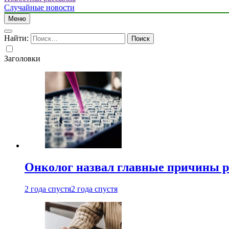
Случайные новости
Меню
Найти:
Заголовки
Онколог назвал главные причины р
2 года спустя
2 года спустя