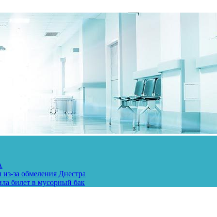
А
 из-за обмеления Днестра
ила билет в мусорный бак