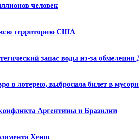
иллионов человек
и всю территорию США
тегический запас воды из-за обмеления 
ро в лотерею, выбросила билет в мусор
 конфликта Аргентины и Бразилии
рламента Хенш