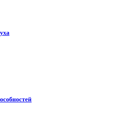
пуха
особностей