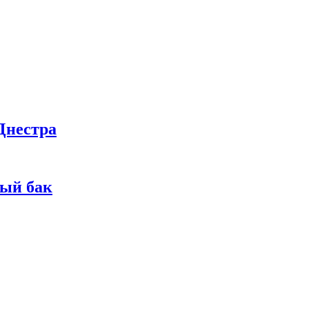
Днестра
ный бак