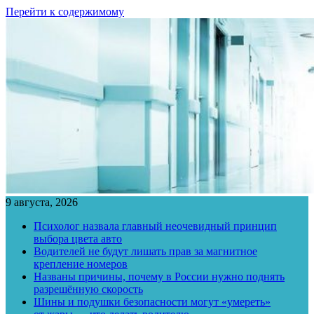
Перейти к содержимому
9 августа, 2026
Психолог назвала главный неочевидный принцип
выбора цвета авто
Водителей не будут лишать прав за магнитное
крепление номеров
Названы причины, почему в России нужно поднять
разрешённую скорость
Шины и подушки безопасности могут «умереть»