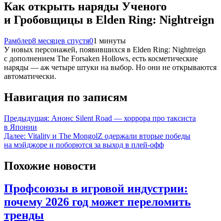
Как открыть наряды Ученого
и Гробовщицы в Elden Ring: Nightreign
Рамблер
8 месяцев спустя
0
1 минуты
У новых персонажей, появившихся в Elden Ring: Nightreign
с дополнением The Forsaken Hollows, есть косметические
наряды — аж четыре штуки на выбор. Но они не открываются
автоматически.
Навигация по записям
Предыдущая:
Анонс Silent Road — хоррора про таксиста
в Японии
Далее:
Vitality и The MongolZ одержали вторые победы
на мэйджоре и поборются за выход в плей-офф
Похожие новости
Профсоюзы в игровой индустрии:
почему 2026 год может переломить
тренды