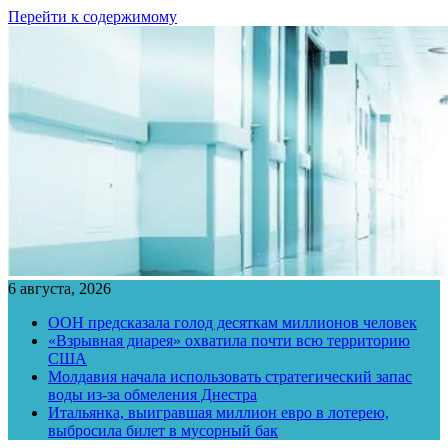
Перейти к содержимому
6 августа, 2026
ООН предсказала голод десяткам миллионов человек
«Взрывная диарея» охватила почти всю территорию
США
Молдавия начала использовать стратегический запас
воды из-за обмеления Днестра
Итальянка, выигравшая миллион евро в лотерею,
выбросила билет в мусорный бак