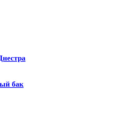
Днестра
ный бак