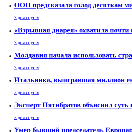
ООН предсказала голод десяткам м
3 дня спустя
«Взрывная диарея» охватила почт
3 дня спустя
Молдавия начала использовать стра
3 дня спустя
Итальянка, выигравшая миллион ев
3 дня спустя
Эксперт Пятибратов объяснил суть
3 дня спустя
Умер бывший председатель Европа