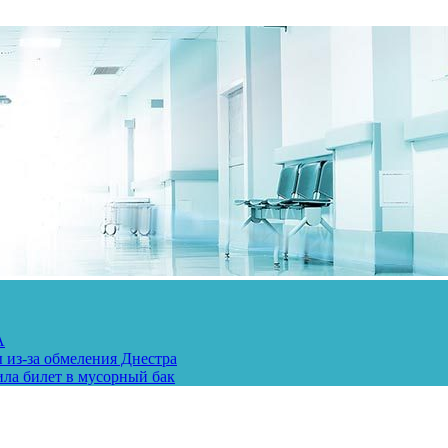
А
 из-за обмеления Днестра
ила билет в мусорный бак