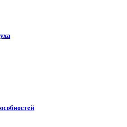
пуха
особностей