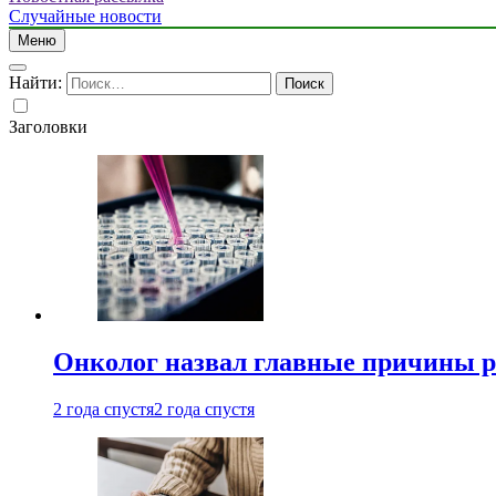
Случайные новости
Меню
Найти:
Заголовки
Онколог назвал главные причины р
2 года спустя
2 года спустя