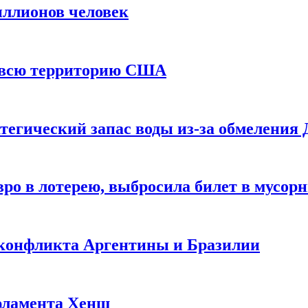
иллионов человек
и всю территорию США
тегический запас воды из-за обмеления 
ро в лотерею, выбросила билет в мусор
 конфликта Аргентины и Бразилии
рламента Хенш