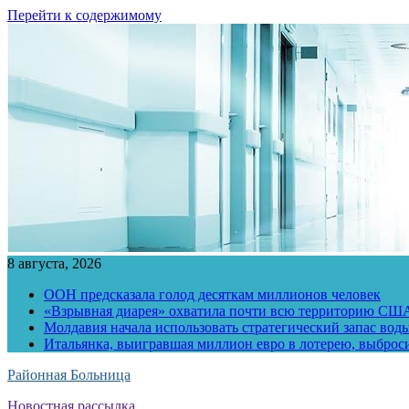
Перейти к содержимому
8 августа, 2026
ООН предсказала голод десяткам миллионов человек
«Взрывная диарея» охватила почти всю территорию СШ
Молдавия начала использовать стратегический запас воды
Итальянка, выигравшая миллион евро в лотерею, выброс
Районная Больница
Новостная рассылка