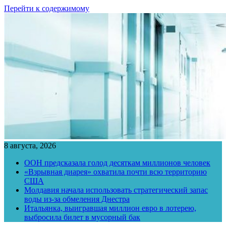
Перейти к содержимому
8 августа, 2026
ООН предсказала голод десяткам миллионов человек
«Взрывная диарея» охватила почти всю территорию
США
Молдавия начала использовать стратегический запас
воды из-за обмеления Днестра
Итальянка, выигравшая миллион евро в лотерею,
выбросила билет в мусорный бак