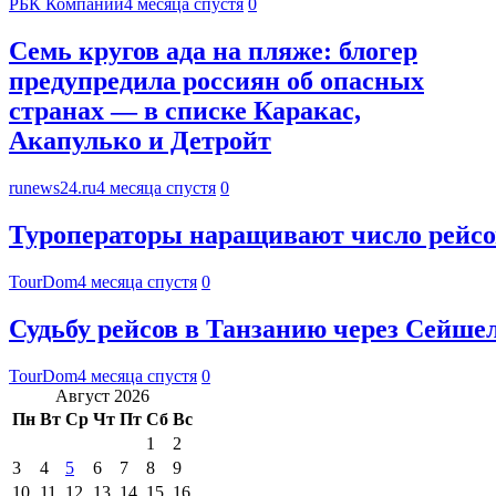
РБК Компании
4 месяца спустя
0
Семь кругов ада на пляже: блогер
предупредила россиян об опасных
странах — в списке Каракас,
Акапулько и Детройт
runews24.ru
4 месяца спустя
0
Туроператоры наращивают число рейсов
TourDom
4 месяца спустя
0
Судьбу рейсов в Танзанию через Сейше
TourDom
4 месяца спустя
0
Август 2026
Пн
Вт
Ср
Чт
Пт
Сб
Вс
1
2
3
4
5
6
7
8
9
10
11
12
13
14
15
16