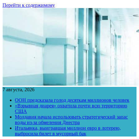
Перейти к содержимому
7 августа, 2026
ООН предсказала голод десяткам миллионов человек
«Взрывная диарея» охватила почти всю территорию
США
Молдавия начала использовать стратегический запас
воды из-за обмеления Днестра
Итальянка, выигравшая миллион евро в лотерею,
выбросила билет в мусорный бак