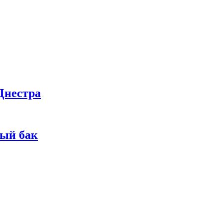
Днестра
ный бак