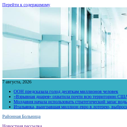
Перейти к содержимому
7 августа, 2026
ООН предсказала голод десяткам миллионов человек
«Взрывная диарея» охватила почти всю территорию СШ
Молдавия начала использовать стратегический запас воды
Итальянка, выигравшая миллион евро в лотерею, выброс
Районная Больница
Новостная рассылка