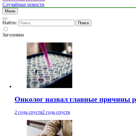
Случайные новости
Меню
Найти:
Заголовки
Онколог назвал главные причины р
2 года спустя
2 года спустя