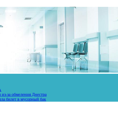
А
 из-за обмеления Днестра
ила билет в мусорный бак