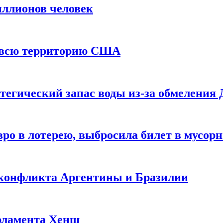
иллионов человек
и всю территорию США
тегический запас воды из-за обмеления 
ро в лотерею, выбросила билет в мусор
 конфликта Аргентины и Бразилии
рламента Хенш