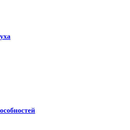
пуха
особностей