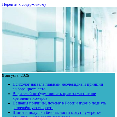
Перейти к содержимому
9 августа, 2026
Психолог назвала главный неочевидный принцип
выбора цвета авто
Водителей не будут лишать прав за магнитное
крепление номеров
Названы причины, почему в России нужно поднять
разрешённую скорость
Шины и подушки безопасности могут «умереть»