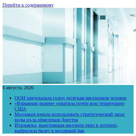
Перейти к содержимому
6 августа, 2026
ООН предсказала голод десяткам миллионов человек
«Взрывная диарея» охватила почти всю территорию
США
Молдавия начала использовать стратегический запас
воды из-за обмеления Днестра
Итальянка, выигравшая миллион евро в лотерею,
выбросила билет в мусорный бак