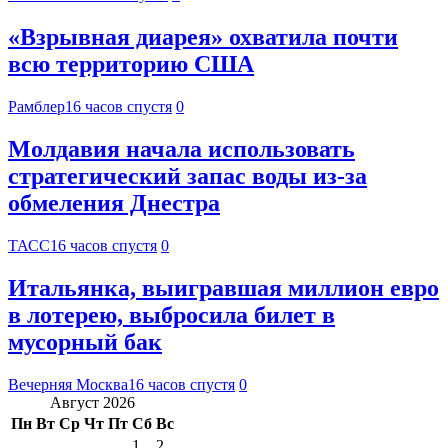
«Взрывная диарея» охватила почти
всю территорию США
Рамблер
16 часов спустя
0
Молдавия начала использовать
стратегический запас воды из-за
обмеления Днестра
ТАСС
16 часов спустя
0
Итальянка, выигравшая миллион евро
в лотерею, выбросила билет в
мусорный бак
Вечерняя Москва
16 часов спустя
0
Август 2026
Пн
Вт
Ср
Чт
Пт
Сб
Вс
1
2