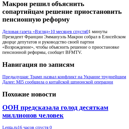
Макрон решил объяснить
сопартийцам решение приостановить
пенсионную реформу
Деловая газета «Взгляд»
10 месяцев спустя
0
1 минуты
Президент Франции Эммануэль Макрон собрал в Елисейском
дворце депутатов и руководство своей партии
«Возрождение», чтобы объяснить решение о приостановке
пенсионной реформы, сообщет BFMTV.
Навигация по записям
Предыдущая:
Трамп назвал конфликт на Украине труднейшим
Далее:
MI5 сообщила о китайской шпионской операции
Похожие новости
ООН предсказала голод десяткам
миллионов человек
Lenta.ru
16 часов спустя
0