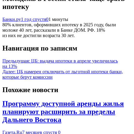
ипотеку
Банки.ру
1 год спустя
0
1 минуты
80% клиентов, оформивших ипотеку в 2025 году, были
моложе 40 лет, рассказали в Банке ДОМ. РФ. 18%
из них не достигли возраста 30 лет.
Навигация по записям
Предыдущая:
ЦБ: выдача ипотеки в апреле увеличилась
на 13%
Далее:
ЦБ намерен отключить от льготной ипотеки банки,
которые берут комиссии
Похожие новости
Программу доступной аренды жилья
планируют расширить за пределы
Дальнего Востока
Газета.Ru
7 месяцев спустя
0