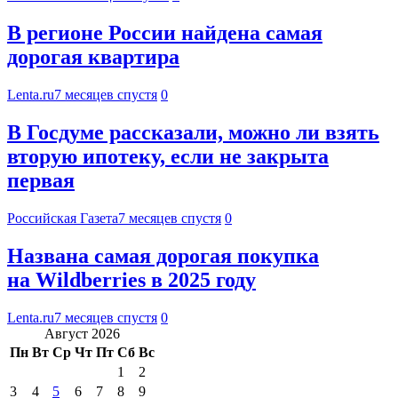
В регионе России найдена самая
дорогая квартира
Lenta.ru
7 месяцев спустя
0
В Госдуме рассказали, можно ли взять
вторую ипотеку, если не закрыта
первая
Российская Газета
7 месяцев спустя
0
Названа самая дорогая покупка
на Wildberries в 2025 году
Lenta.ru
7 месяцев спустя
0
Август 2026
Пн
Вт
Ср
Чт
Пт
Сб
Вс
1
2
3
4
5
6
7
8
9