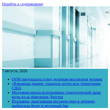
Перейти к содержимому
7 августа, 2026
ООН предсказала голод десяткам миллионов человек
«Взрывная диарея» охватила почти всю территорию
США
Молдавия начала использовать стратегический запас
воды из-за обмеления Днестра
Итальянка, выигравшая миллион евро в лотерею,
выбросила билет в мусорный бак