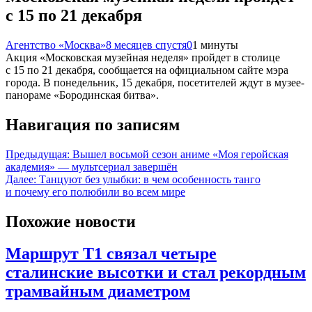
с 15 по 21 декабря
Агентство «Москва»
8 месяцев спустя
0
1 минуты
Акция «Московская музейная неделя» пройдет в столице
с 15 по 21 декабря, сообщается на официальном сайте мэра
города. В понедельник, 15 декабря, посетителей ждут в музее-
панораме «Бородинская битва».
Навигация по записям
Предыдущая:
Вышел восьмой сезон аниме «Моя геройская
академия» — мультсериал завершён
Далее:
Танцуют без улыбки: в чем особенность танго
и почему его полюбили во всем мире
Похожие новости
Маршрут Т1 связал четыре
сталинские высотки и стал рекордным
трамвайным диаметром