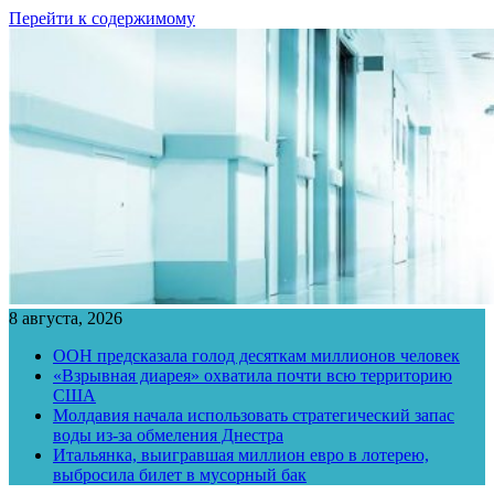
Перейти к содержимому
8 августа, 2026
ООН предсказала голод десяткам миллионов человек
«Взрывная диарея» охватила почти всю территорию
США
Молдавия начала использовать стратегический запас
воды из-за обмеления Днестра
Итальянка, выигравшая миллион евро в лотерею,
выбросила билет в мусорный бак