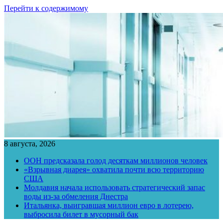
Перейти к содержимому
8 августа, 2026
ООН предсказала голод десяткам миллионов человек
«Взрывная диарея» охватила почти всю территорию
США
Молдавия начала использовать стратегический запас
воды из-за обмеления Днестра
Итальянка, выигравшая миллион евро в лотерею,
выбросила билет в мусорный бак