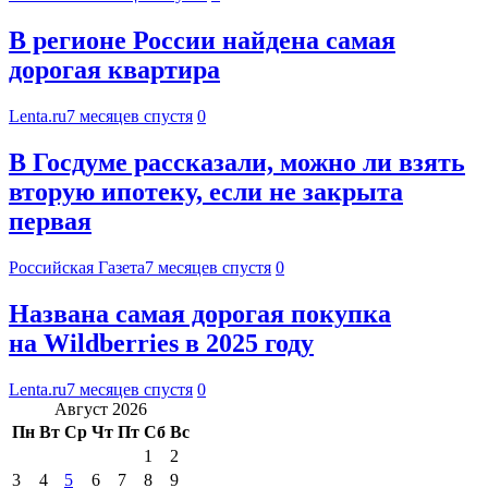
В регионе России найдена самая
дорогая квартира
Lenta.ru
7 месяцев спустя
0
В Госдуме рассказали, можно ли взять
вторую ипотеку, если не закрыта
первая
Российская Газета
7 месяцев спустя
0
Названа самая дорогая покупка
на Wildberries в 2025 году
Lenta.ru
7 месяцев спустя
0
Август 2026
Пн
Вт
Ср
Чт
Пт
Сб
Вс
1
2
3
4
5
6
7
8
9