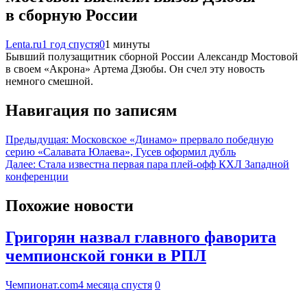
в сборную России
Lenta.ru
1 год спустя
0
1 минуты
Бывший полузащитник сборной России Александр Мостовой
в своем «Акрона» Артема Дзюбы. Он счел эту новость
немного смешной.
Навигация по записям
Предыдущая:
Московское «Динамо» прервало победную
серию «Салавата Юлаева», Гусев оформил дубль
Далее:
Стала известна первая пара плей-офф КХЛ Западной
конференции
Похожие новости
Григорян назвал главного фаворита
чемпионской гонки в РПЛ
Чемпионат.com
4 месяца спустя
0