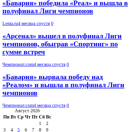
«Бавария» победила «Реал» и вышла в
полуфинал Лиги чемпионов
Lenta.ru
4 месяца спустя
0
«Арсенал» вышел в полуфинал Лиги
чемпионов, обыграв «Спортинг» по
сумме встреч
Чемпионат.com
4 месяца спустя
0
«Бавария» вырвала победу над
«Реалом» и вышла в полуфинал Лиги
чемпионов
Чемпионат.com
4 месяца спустя
0
Август 2026
Пн
Вт
Ср
Чт
Пт
Сб
Вс
1
2
3
4
5
6
7
8
9