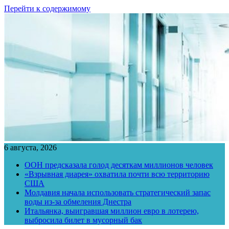
Перейти к содержимому
6 августа, 2026
ООН предсказала голод десяткам миллионов человек
«Взрывная диарея» охватила почти всю территорию
США
Молдавия начала использовать стратегический запас
воды из-за обмеления Днестра
Итальянка, выигравшая миллион евро в лотерею,
выбросила билет в мусорный бак