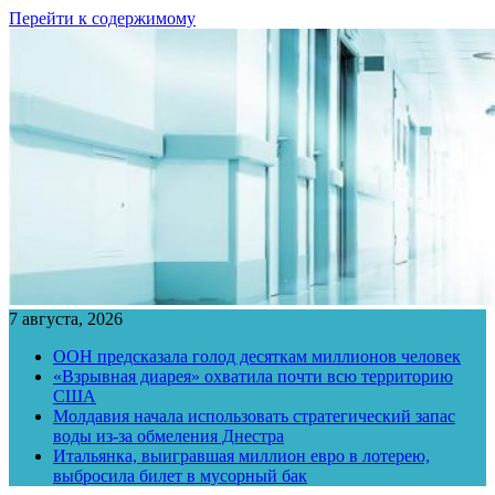
Перейти к содержимому
7 августа, 2026
ООН предсказала голод десяткам миллионов человек
«Взрывная диарея» охватила почти всю территорию
США
Молдавия начала использовать стратегический запас
воды из-за обмеления Днестра
Итальянка, выигравшая миллион евро в лотерею,
выбросила билет в мусорный бак