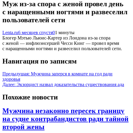
Муж из-за спора с женой провел день
с наращенными ногтями и развеселил
пользователей сети
Lenta.ru
6 месяцев спустя
0
1 минуты
Блогер Мэтью Льюис-Картер из Лондона из-за спора
с женой — инфлюэнсершей Чесси Кинг — провел время
с наращенными ногтями и развеселил пользователей сети.
Навигация по записям
Предыдущая:
Мужчина заперся в комнате на год ради
здоровья
Далее:
Экзорцист назвал доказательства существования ада
Похожие новости
Мужчина незаконно пересек границу
на судне контрабандистов ради тайной
второй жены