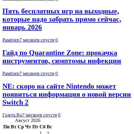
Пять бесплатных игр на выходные,
которые надо забрать прямо сейчас,
январь 2026
Рамблер
7 месяцев спустя
0
Гайд по Quarantine Zone: прокачка
инструментов, симптомы инфекции
Рамблер
7 месяцев спустя
0
NE: скоро на сайте Nintendo может
появиться информация о новой версии
Switch 2
Газета.Ru
7 месяцев спустя
0
Август 2026
Пн
Вт
Ср
Чт
Пт
Сб
Вс
1
2