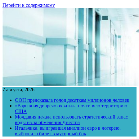
Перейти к содержимому
7 августа, 2026
ООН предсказала голод десяткам миллионов человек
«Взрывная диарея» охватила почти всю территорию
США
Молдавия начала использовать стратегический запас
воды из-за обмеления Днестра
Итальянка, выигравшая миллион евро в лотерею,
выбросила билет в мусорный бак