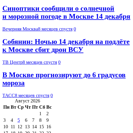
Синоптики сообщили о солнечной
и морозной погоде в Москве 14 декабря
Вечерняя Москва
8 месяцев спустя
0
Собянин: Ночью 14 декабря на подлёте
к Москве сбит дрон ВСУ
ТВ Центр
8 месяцев спустя
0
В Москве прогнозируют до 6 градусов
мороза
ТАСС
8 месяцев спустя
0
Август 2026
Пн
Вт
Ср
Чт
Пт
Сб
Вс
1
2
3
4
5
6
7
8
9
10
11
12
13
14
15
16