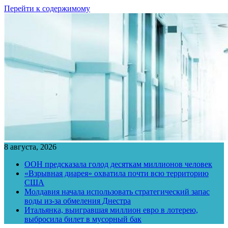
Перейти к содержимому
8 августа, 2026
ООН предсказала голод десяткам миллионов человек
«Взрывная диарея» охватила почти всю территорию
США
Молдавия начала использовать стратегический запас
воды из-за обмеления Днестра
Итальянка, выигравшая миллион евро в лотерею,
выбросила билет в мусорный бак