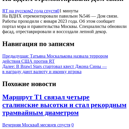
RT на русском
2 года спустя
0
1 минуты
На ВДНХ отремонтировали павильон №546 — Дом связи.
Работы проходили с января 2023 года. Об этом сообщает
портал мэра и правительства Москвы. Специалисты обновили
фасад, отреставрировали и воссоздали лепной декор.
Навигация по записям
Предыдущая:
Татьяна Москалькова назвала террором
действия США против RT
Далее:
В Brawl Stars стартовал квест Джона Сины —
в награду дают валюту и иконку игрока
Похожие новости
Маршрут Т1 связал четыре
сталинские высотки и стал рекордным
трамвайным диаметром
Вечерняя Москва
8 месяцев спустя
0