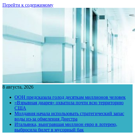
Перейти к содержимому
8 августа, 2026
ООН предсказала голод десяткам миллионов человек
«Взрывная диарея» охватила почти всю территорию
США
Молдавия начала использовать стратегический запас
воды из-за обмеления Днестра
Итальянка, выигравшая миллион евро в лотерею,
выбросила билет в мусорный бак