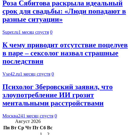
Роза Сябитова раскрыла идеальный
срок для свадьбы: «Люди попадают в
разные ситуации»
Super.ru
1 месяц спустя
0
К чему приводит отсутствие поцелуев
в паре – сексолог назвал страшные
последствия
Vse42.ru
1 месяц спустя
0
Психолог Зберовский заявил, что
злоупотребление ИИ грозит
ментальными расстройствами
Москва24
1 месяц спустя
0
Август 2026
Пн
Вт
Ср
Чт
Пт
Сб
Вс
1
2