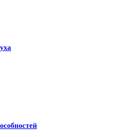
пуха
особностей