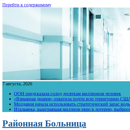
Перейти к содержимому
7 августа, 2026
ООН предсказала голод десяткам миллионов человек
«Взрывная диарея» охватила почти всю территорию СШ
Молдавия начала использовать стратегический запас воды
Итальянка, выигравшая миллион евро в лотерею, выброс
Районная Больница