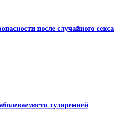
зопасности после случайного секса
заболеваемости туляремией