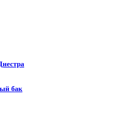
Днестра
ный бак