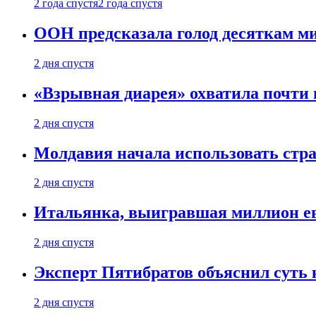
2 года спустя
2 года спустя
ООН предсказала голод десяткам м
2 дня спустя
«Взрывная диарея» охватила почт
2 дня спустя
Молдавия начала использовать стра
2 дня спустя
Итальянка, выигравшая миллион ев
2 дня спустя
Эксперт Пятибратов объяснил суть
2 дня спустя