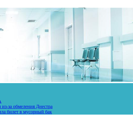
А
 из-за обмеления Днестра
ила билет в мусорный бак