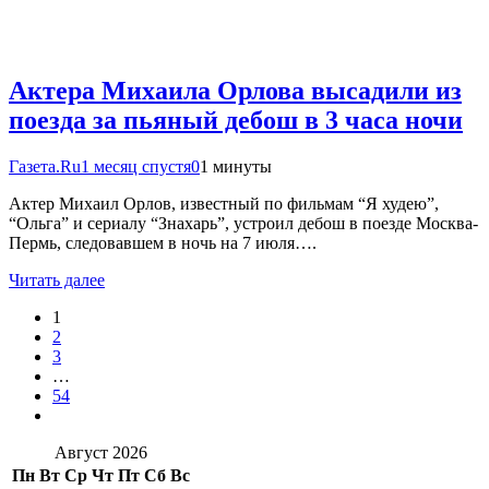
Актера Михаила Орлова высадили из
поезда за пьяный дебош в 3 часа ночи
Газета.Ru
1 месяц спустя
0
1 минуты
Актер Михаил Орлов, известный по фильмам “Я худею”,
“Ольга” и сериалу “Знахарь”, устроил дебош в поезде Москва-
Пермь, следовавшем в ночь на 7 июля….
Читать далее
1
2
3
…
54
Август 2026
Пн
Вт
Ср
Чт
Пт
Сб
Вс