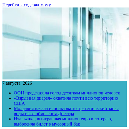
Перейти к содержимому
7 августа, 2026
ООН предсказала голод десяткам миллионов человек
«Взрывная диарея» охватила почти всю территорию
США
Молдавия начала использовать стратегический запас
воды из-за обмеления Днестра
Итальянка, выигравшая миллион евро в лотерею,
выбросила билет в мусорный бак