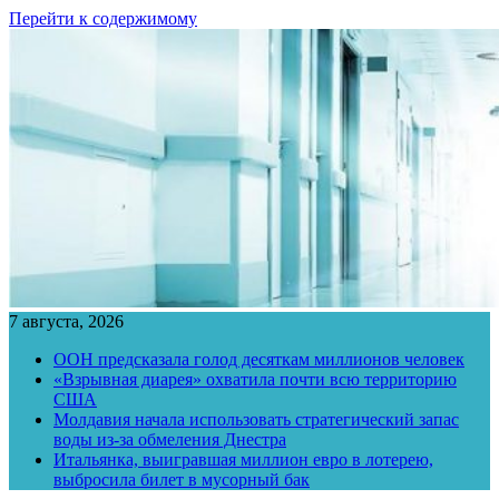
Перейти к содержимому
7 августа, 2026
ООН предсказала голод десяткам миллионов человек
«Взрывная диарея» охватила почти всю территорию
США
Молдавия начала использовать стратегический запас
воды из-за обмеления Днестра
Итальянка, выигравшая миллион евро в лотерею,
выбросила билет в мусорный бак