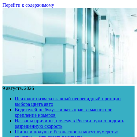
Перейти к содержимому
9 августа, 2026
Психолог назвала главный неочевидный принцип
выбора цвета авто
Водителей не будут лишать прав за магнитное
крепление номеров
Названы причины, почему в России нужно поднять
разрешённую скорость
Шины и подушки безопасности могут «умереть»