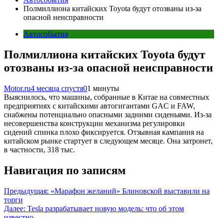
Полмиллиона китайских Toyota будут отозваны из-за
опасной неисправности
Автособытия
Полмиллиона китайских Toyota будут
отозваны из-за опасной неисправности
Motor.ru
4 месяца спустя
0
1 минуты
Выяснилось, что машины, собранные в Китае на совместных
предприятиях с китайскими автогигантами GAC и FAW,
снабжены потенциально опасными задними сиденьями. Из-за
несовершенства конструкции механизма регулировки
сидений спинка плохо фиксируется. Отзывная кампания на
китайском рынке стартует в следующем месяце. Она затронет,
в частности, 318 тыс.
Навигация по записям
Предыдущая:
«Марафон желаний» Блиновской выставили на
торги
Далее:
Tesla разрабатывает новую модель: что об этом
известно