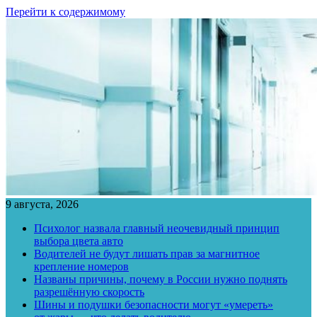
Перейти к содержимому
9 августа, 2026
Психолог назвала главный неочевидный принцип
выбора цвета авто
Водителей не будут лишать прав за магнитное
крепление номеров
Названы причины, почему в России нужно поднять
разрешённую скорость
Шины и подушки безопасности могут «умереть»