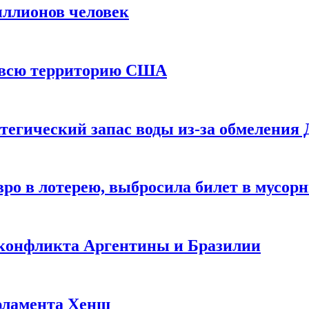
иллионов человек
и всю территорию США
тегический запас воды из-за обмеления 
ро в лотерею, выбросила билет в мусор
 конфликта Аргентины и Бразилии
рламента Хенш