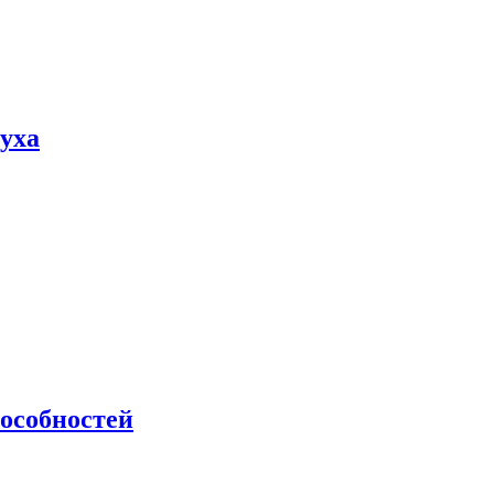
пуха
особностей