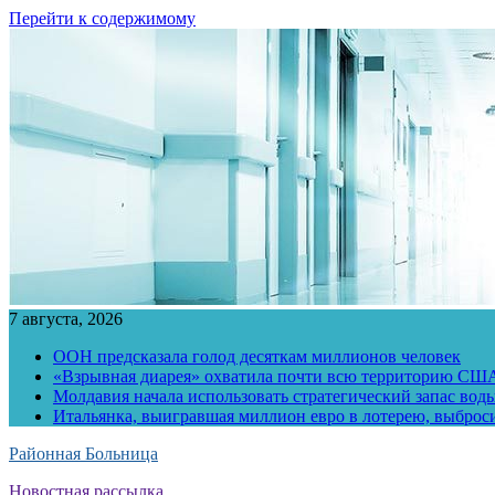
Перейти к содержимому
7 августа, 2026
ООН предсказала голод десяткам миллионов человек
«Взрывная диарея» охватила почти всю территорию СШ
Молдавия начала использовать стратегический запас воды
Итальянка, выигравшая миллион евро в лотерею, выброс
Районная Больница
Новостная рассылка