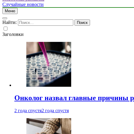
Случайные новости
Меню
Найти:
Заголовки
Онколог назвал главные причины р
2 года спустя
2 года спустя