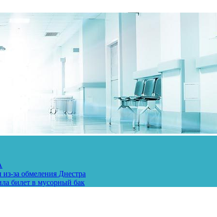
А
 из-за обмеления Днестра
ила билет в мусорный бак