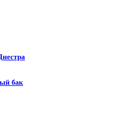
Днестра
ный бак