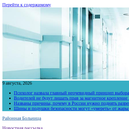
Перейти к содержимому
9 августа, 2026
Психолог назвала главный неочевидный принцип выбора
Водителей не будут лишать прав за магнитное крепление
Названы причины, почему в России нужно поднять разр
Шины и подушки безопасности могут «умереть» от жары
Районная Больница
Новостная рассылка