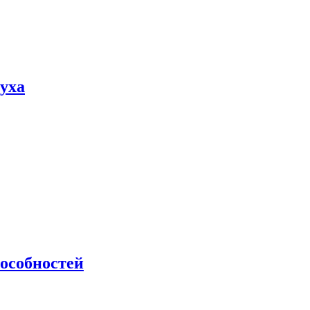
пуха
особностей