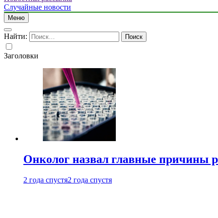
Случайные новости
Меню
Найти:
Заголовки
Онколог назвал главные причины р
2 года спустя
2 года спустя