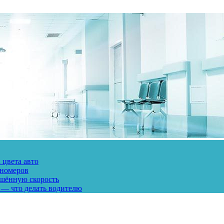
 цвета авто
 номеров
ешённую скорость
 — что делать водителю