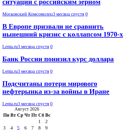
ситуации с российским зерном
Московский Комсомолец
3 месяца спустя
0
В Европе призвали не сравнить
нынешний кризис с коллапсом 1970-х
Lenta.ru
3 месяца спустя
0
Банк России понизил курс доллара
Lenta.ru
3 месяца спустя
0
Подсчитаны потери мирового
нефтерынка из-за войны в Иране
Lenta.ru
3 месяца спустя
0
Август 2026
Пн
Вт
Ср
Чт
Пт
Сб
Вс
1
2
3
4
5
6
7
8
9