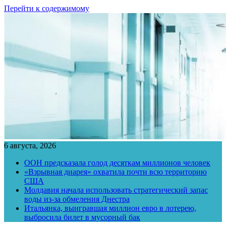
Перейти к содержимому
6 августа, 2026
ООН предсказала голод десяткам миллионов человек
«Взрывная диарея» охватила почти всю территорию
США
Молдавия начала использовать стратегический запас
воды из-за обмеления Днестра
Итальянка, выигравшая миллион евро в лотерею,
выбросила билет в мусорный бак