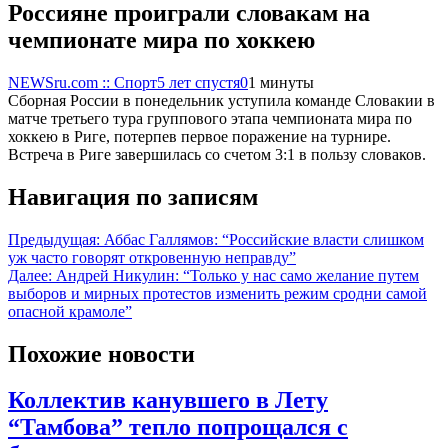
Россияне проиграли словакам на
чемпионате мира по хоккею
NEWSru.com :: Спорт
5 лет спустя
0
1 минуты
Сборная России в понедельник уступила команде Словакии в
матче третьего тура группового этапа чемпионата мира по
хоккею в Риге, потерпев первое поражение на турнире.
Встреча в Риге завершилась со счетом 3:1 в пользу словаков.
Навигация по записям
Предыдущая:
Аббас Галлямов: “Российские власти слишком
уж часто говорят откровенную неправду”
Далее:
Андрей Никулин: “Только у нас само желание путем
выборов и мирных протестов изменить режим сродни самой
опасной крамоле”
Похожие новости
Коллектив канувшего в Лету
“Тамбова” тепло попрощался с