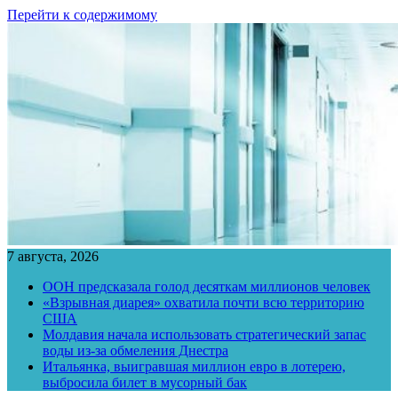
Перейти к содержимому
7 августа, 2026
ООН предсказала голод десяткам миллионов человек
«Взрывная диарея» охватила почти всю территорию
США
Молдавия начала использовать стратегический запас
воды из-за обмеления Днестра
Итальянка, выигравшая миллион евро в лотерею,
выбросила билет в мусорный бак