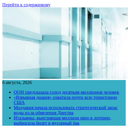
Перейти к содержимому
6 августа, 2026
ООН предсказала голод десяткам миллионов человек
«Взрывная диарея» охватила почти всю территорию
США
Молдавия начала использовать стратегический запас
воды из-за обмеления Днестра
Итальянка, выигравшая миллион евро в лотерею,
выбросила билет в мусорный бак