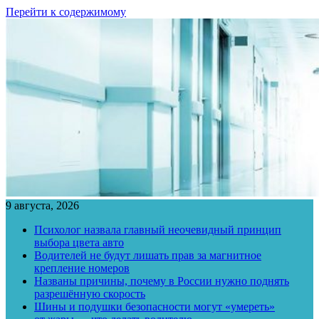
Перейти к содержимому
9 августа, 2026
Психолог назвала главный неочевидный принцип
выбора цвета авто
Водителей не будут лишать прав за магнитное
крепление номеров
Названы причины, почему в России нужно поднять
разрешённую скорость
Шины и подушки безопасности могут «умереть»