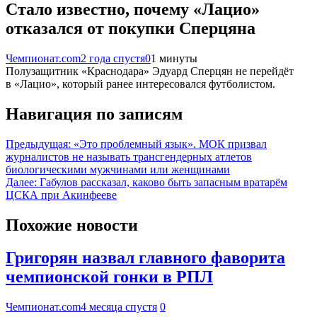
Стало известно, почему «Лацио»
отказался от покупки Сперцяна
Чемпионат.com
2 года спустя
0
1 минуты
Полузащитник «Краснодара» Эдуард Сперцян не перейдёт
в «Лацио», который ранее интересовался футболистом.
Навигация по записям
Предыдущая:
«Это проблемный язык». МОК призвал
журналистов не называть трансгендерных атлетов
биологическими мужчинами или женщинами
Далее:
Габулов рассказал, каково быть запасным вратарём
ЦСКА при Акинфееве
Похожие новости
Григорян назвал главного фаворита
чемпионской гонки в РПЛ
Чемпионат.com
4 месяца спустя
0