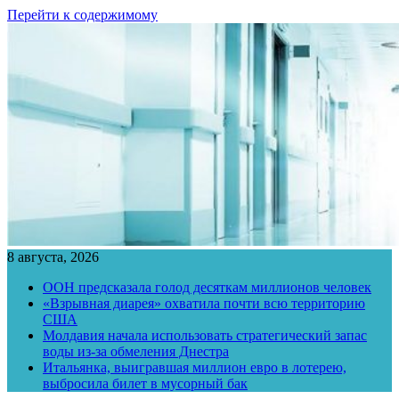
Перейти к содержимому
8 августа, 2026
ООН предсказала голод десяткам миллионов человек
«Взрывная диарея» охватила почти всю территорию
США
Молдавия начала использовать стратегический запас
воды из-за обмеления Днестра
Итальянка, выигравшая миллион евро в лотерею,
выбросила билет в мусорный бак